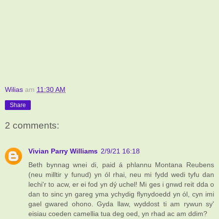
Wilias
am
11:30 AM
Share
2 comments:
Vivian Parry Williams
2/9/21 16:18
Beth bynnag wnei di, paid á phlannu Montana Reubens
(neu milltir y funud) yn ól rhai, neu mi fydd wedi tyfu dan
lechi'r to acw, er ei fod yn dý uchel! Mi ges i gnwd reit dda o
dan to sinc yn gareg yma ychydig flynydoedd yn ól, cyn imi
gael gwared ohono. Gyda llaw, wyddost ti am rywun sy'
eisiau coeden camellia tua deg oed, yn rhad ac am ddim?