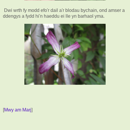
Dwi wrth fy modd efo'r dail a'r blodau bychain, ond amser a
ddengys a fydd hi'n haeddu ei lle yn barhaol yma.
[
Mwy am Marj
]