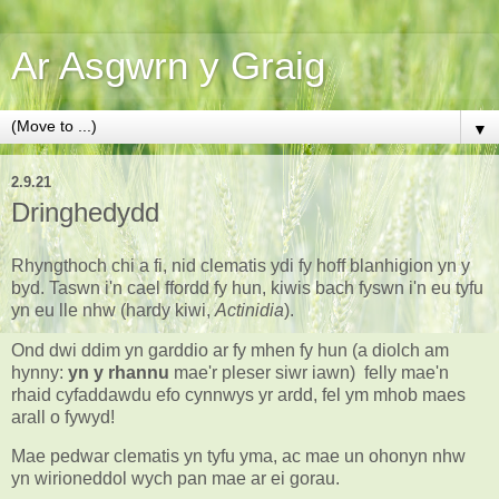
Ar Asgwrn y Graig
▼
2.9.21
Dringhedydd
Rhyngthoch chi a fi, nid clematis ydi fy hoff blanhigion yn y
byd. Taswn i'n cael ffordd fy hun, kiwis bach fyswn i'n eu tyfu
yn eu lle nhw (hardy kiwi,
Actinidia
).
Ond dwi ddim yn garddio ar fy mhen fy hun (a diolch am
hynny:
yn y rhannu
mae'r pleser siwr iawn) felly mae'n
rhaid cyfaddawdu efo cynnwys yr ardd, fel ym mhob maes
arall o fywyd!
Mae pedwar clematis yn tyfu yma, ac mae un ohonyn nhw
yn wirioneddol wych pan mae ar ei gorau.