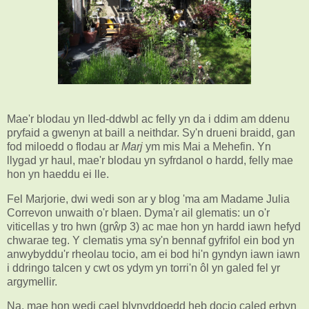
Mae'r blodau yn lled-ddwbl ac felly yn da i ddim am ddenu
pryfaid a gwenyn at baill a neithdar. Sy'n drueni braidd, gan
fod miloedd o flodau ar
Marj
ym mis Mai a Mehefin. Yn
llygad yr haul, mae'r blodau yn syfrdanol o hardd, felly mae
hon yn haeddu ei lle.
Fel Marjorie, dwi wedi son ar y blog 'ma am Madame Julia
Correvon unwaith o'r blaen. Dyma'r ail glematis: un o'r
viticellas y tro hwn (grŵp 3) ac mae hon yn hardd iawn hefyd
chwarae teg. Y clematis yma sy'n bennaf gyfrifol ein bod yn
anwybyddu'r rheolau tocio, am ei bod hi'n gyndyn iawn iawn
i ddringo talcen y cwt os ydym yn torri'n ôl yn galed fel yr
argymellir.
Na, mae hon wedi cael blynyddoedd heb docio caled erbyn