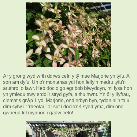
Ar y gronglwyd wrth ddrws cefn y tŷ mae Marjorie yn tyfu. A
son am dyfu! Un o'r montanas ydi hon felly'n medru tyfu'n
aruthrol o fawr. Heb docio go egr bob blwyddyn, mi fysa hon
yn ymledu trwy erddi'r stryd gyfa, a thu hwnt. Yn ôl y llyfrau,
clematis grŵp 1 ydi Marjorie, ond erbyn hyn, tydan ni'n talu
dim sylw i'r 'rheolau' ar sut i docio'r 4 sydd yma, dim ond
gwneud fel mynnon i gadw trefn!