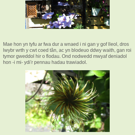
Mae hon yn tyfu ar fwa dur a wnaed i ni gan y gof lleol, dros
lwybr wrth y cwt coed tân, ac yn blodeuo ddwy waith, gan roi
tymor gweddol hir o flodau. Ond nodwedd mwyaf deniadol
hon -i mi- ydi'r pennau hadau trawiadol.