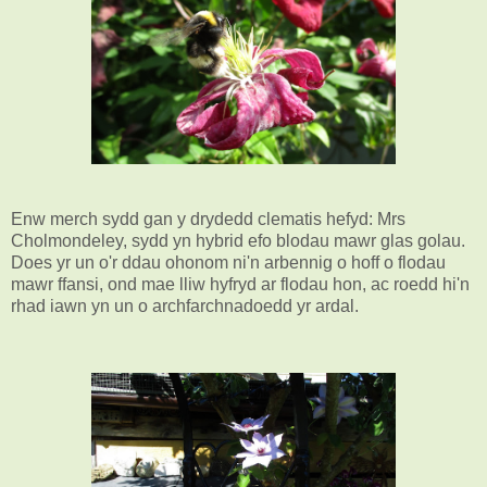
Enw merch sydd gan y drydedd clematis hefyd: Mrs
Cholmondeley, sydd yn hybrid efo blodau mawr glas golau.
Does yr un o'r ddau ohonom ni'n arbennig o hoff o flodau
mawr ffansi, ond mae lliw hyfryd ar flodau hon, ac roedd hi'n
rhad iawn yn un o archfarchnadoedd yr ardal.