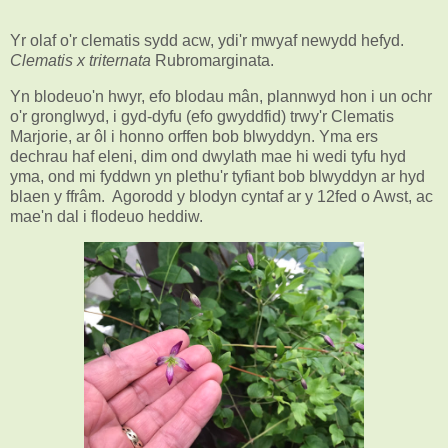
Yr olaf o'r clematis sydd acw, ydi'r mwyaf newydd hefyd.
Clematis x triternata
Rubromarginata.
Yn blodeuo'n hwyr, efo blodau mân, plannwyd hon i un ochr
o'r gronglwyd, i gyd-dyfu (efo gwyddfid) trwy'r Clematis
Marjorie, ar ôl i honno orffen bob blwyddyn. Yma ers
dechrau haf eleni, dim ond dwylath mae hi wedi tyfu hyd
yma, ond mi fyddwn yn plethu'r tyfiant bob blwyddyn ar hyd
blaen y ffrâm. Agorodd y blodyn cyntaf ar y 12fed o Awst, ac
mae'n dal i flodeuo heddiw.