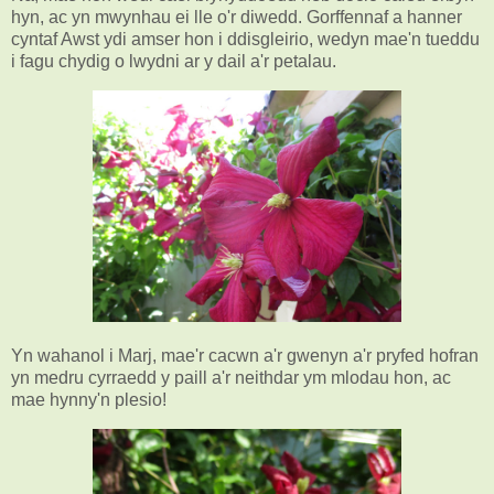
hyn, ac yn mwynhau ei lle o'r diwedd. Gorffennaf a hanner
cyntaf Awst ydi amser hon i ddisgleirio, wedyn mae'n tueddu
i fagu chydig o lwydni ar y dail a'r petalau.
Yn wahanol i Marj, mae'r cacwn a'r gwenyn a'r pryfed hofran
yn medru cyrraedd y paill a'r neithdar ym mlodau hon, ac
mae hynny'n plesio!